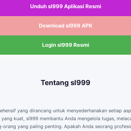
Unduh sl999 Aplikasi Resmi
Download sl999 APK
Login sl999 Resmi
Tentang sl999
rehensif yang dirancang untuk menyederhanakan setiap asp
tur yang kuat, sl999 membantu Anda mengelola tugas, melaca
g-orang yang paling penting. Apakah Anda seorang profesi