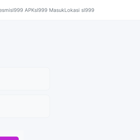
esmi
sl999 APK
sl999 Masuk
Lokasi sl999