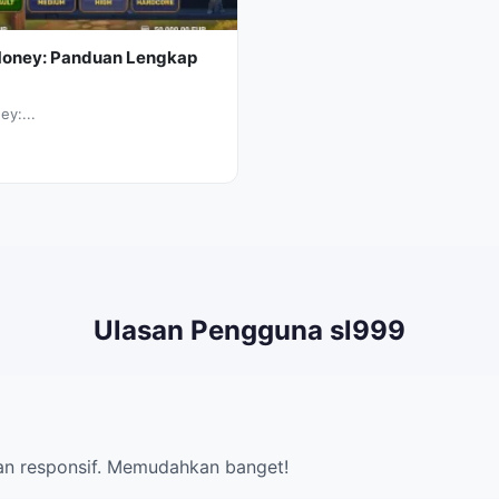
oney: Panduan Lengkap
y:...
Ulasan Pengguna sl999
dan responsif. Memudahkan banget!