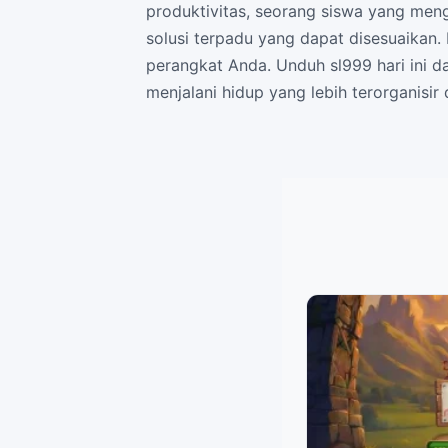
produktivitas, seorang siswa yang meng
solusi terpadu yang dapat disesuaikan.
perangkat Anda. Unduh sl999 hari ini 
menjalani hidup yang lebih terorganisir