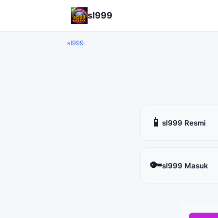
sl999
sl999
📱
sl999 Resmi
🔑
sl999 Masuk