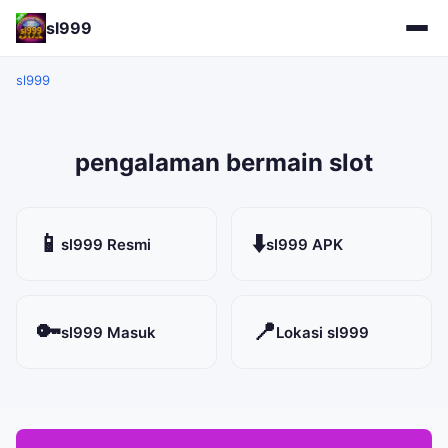
sl999
sl999
pengalaman bermain slot
📱
⬇️
sl999 Resmi
sl999 APK
🔑
📍
sl999 Masuk
Lokasi sl999