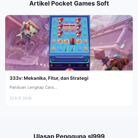
Artikel Pocket Games Soft
333v: Mekanika, Fitur, dan Strategi
Panduan Lengkap Cara...
22 6 月 2026
Ulasan Pengguna sl999