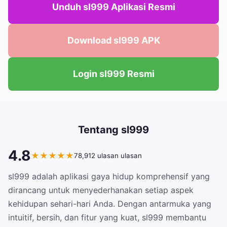
Unduh sl999 Aplikasi Resmi
Download sl999 APK
Login sl999 Resmi
Tentang sl999
4.8
★
★
★
★
★
78,912 ulasan ulasan
sl999 adalah aplikasi gaya hidup komprehensif yang
dirancang untuk menyederhanakan setiap aspek
kehidupan sehari-hari Anda. Dengan antarmuka yang
intuitif, bersih, dan fitur yang kuat, sl999 membantu