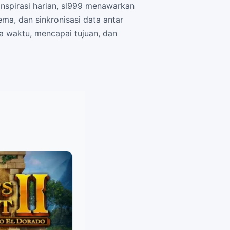
inspirasi harian, sl999 menawarkan
ma, dan sinkronisasi data antar
a waktu, mencapai tujuan, dan