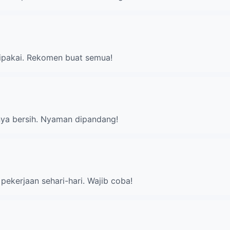
ipakai. Rekomen buat semua!
ya bersih. Nyaman dipandang!
ekerjaan sehari-hari. Wajib coba!