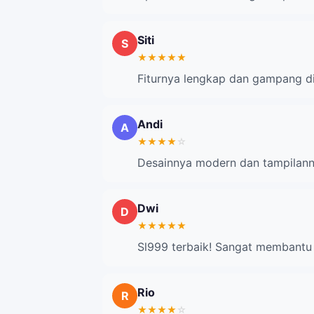
Siti
S
★
★
★
★
★
Fiturnya lengkap dan gampang d
Andi
A
★
★
★
★
☆
Desainnya modern dan tampilann
Dwi
D
★
★
★
★
★
Sl999 terbaik! Sangat membantu p
Rio
R
★
★
★
★
☆