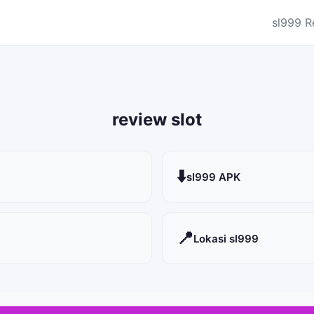
sl999 R
review slot
⬇️
sl999 APK
📍
Lokasi sl999