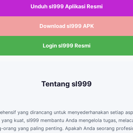
Unduh sl999 Aplikasi Resmi
Download sl999 APK
Login sl999 Resmi
Tentang sl999
rehensif yang dirancang untuk menyederhanakan setiap asp
tur yang kuat, sl999 membantu Anda mengelola tugas, melaca
g-orang yang paling penting. Apakah Anda seorang profesi