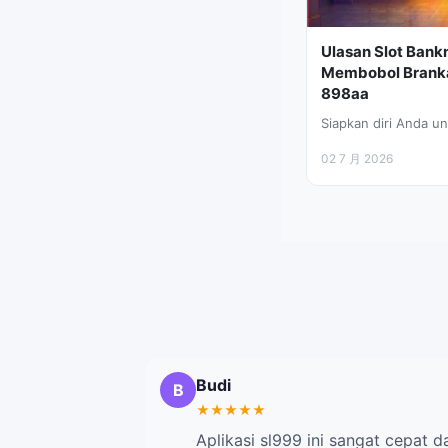
Ulasan Slot Bankn
Membobol Branka
898aa
Siapkan diri Anda un.
02 7 月 2026
Budi
B
★
★
★
★
★
Aplikasi sl999 ini sangat cepat 