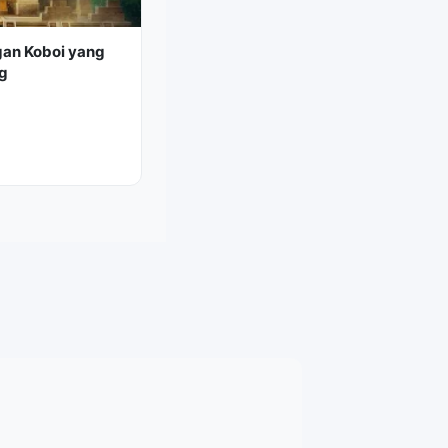
gan Koboi yang
g