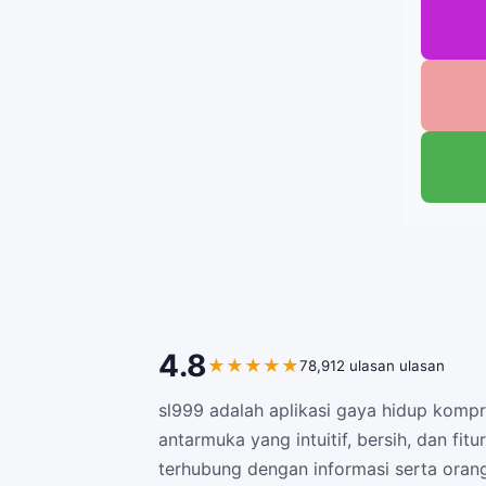
4.8
★
★
★
★
★
78,912 ulasan ulasan
sl999 adalah aplikasi gaya hidup komp
antarmuka yang intuitif, bersih, dan fi
terhubung dengan informasi serta oran