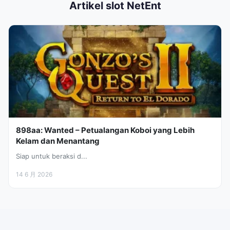
Artikel slot NetEnt
898aa: Wanted – Petualangan Koboi yang Lebih
Kelam dan Menantang
Siap untuk beraksi d...
14 6 月 2026