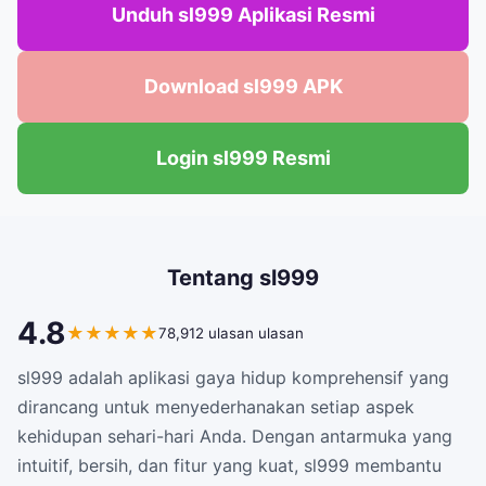
Unduh sl999 Aplikasi Resmi
Download sl999 APK
Login sl999 Resmi
Tentang sl999
4.8
★
★
★
★
★
78,912 ulasan ulasan
sl999 adalah aplikasi gaya hidup komprehensif yang
dirancang untuk menyederhanakan setiap aspek
kehidupan sehari-hari Anda. Dengan antarmuka yang
intuitif, bersih, dan fitur yang kuat, sl999 membantu