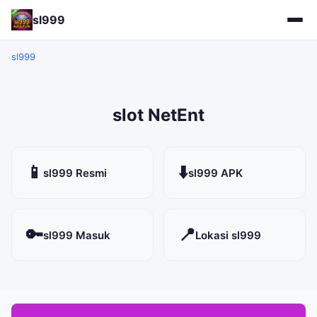
sl999
sl999
slot NetEnt
📱
⬇️
sl999 Resmi
sl999 APK
🔑
📍
sl999 Masuk
Lokasi sl999