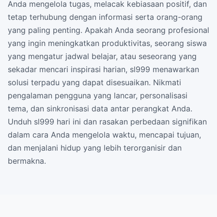
Anda mengelola tugas, melacak kebiasaan positif, dan
tetap terhubung dengan informasi serta orang-orang
yang paling penting. Apakah Anda seorang profesional
yang ingin meningkatkan produktivitas, seorang siswa
yang mengatur jadwal belajar, atau seseorang yang
sekadar mencari inspirasi harian, sl999 menawarkan
solusi terpadu yang dapat disesuaikan. Nikmati
pengalaman pengguna yang lancar, personalisasi
tema, dan sinkronisasi data antar perangkat Anda.
Unduh sl999 hari ini dan rasakan perbedaan signifikan
dalam cara Anda mengelola waktu, mencapai tujuan,
dan menjalani hidup yang lebih terorganisir dan
bermakna.