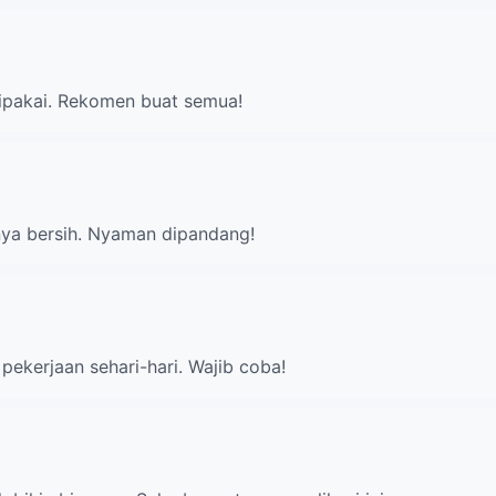
ipakai. Rekomen buat semua!
ya bersih. Nyaman dipandang!
ekerjaan sehari-hari. Wajib coba!