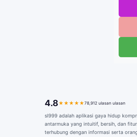
4.8
★
★
★
★
★
78,912 ulasan ulasan
sl999 adalah aplikasi gaya hidup komp
antarmuka yang intuitif, bersih, dan fi
terhubung dengan informasi serta oran