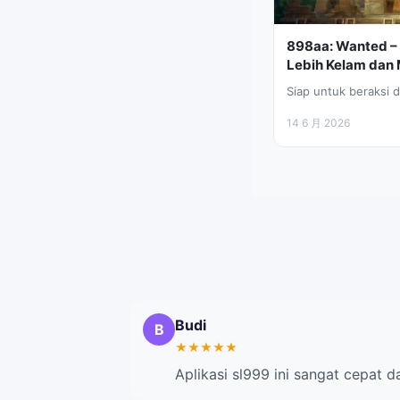
898aa: Wanted –
Lebih Kelam dan
Siap untuk beraksi d.
14 6 月 2026
Budi
B
★
★
★
★
★
Aplikasi sl999 ini sangat cepat 