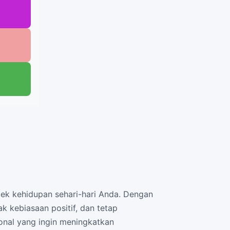
ek kehidupan sehari-hari Anda. Dengan
k kebiasaan positif, dan tetap
onal yang ingin meningkatkan