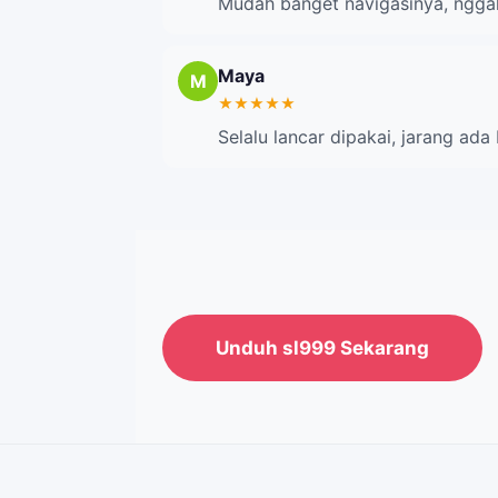
Mudah banget navigasinya, nggak 
Maya
M
★
★
★
★
★
Selalu lancar dipakai, jarang ada
Unduh sl999 Sekarang