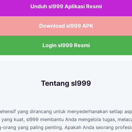
Unduh sl999 Aplikasi Resmi
Download sl999 APK
Login sl999 Resmi
Tentang sl999
rehensif yang dirancang untuk menyederhanakan setiap asp
tur yang kuat, sl999 membantu Anda mengelola tugas, melaca
g-orang yang paling penting. Apakah Anda seorang profesi