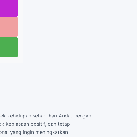
ek kehidupan sehari-hari Anda. Dengan
k kebiasaan positif, dan tetap
onal yang ingin meningkatkan