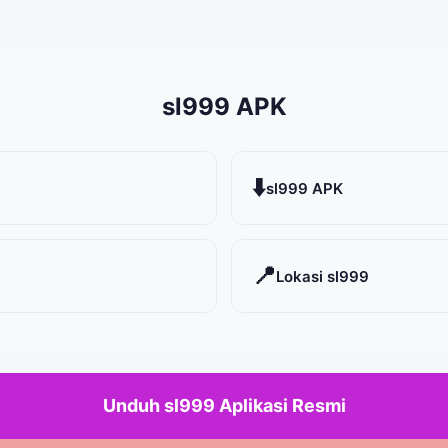
sl999 APK
⬇️
sl999 APK
📍
Lokasi sl999
Unduh sl999 Aplikasi Resmi