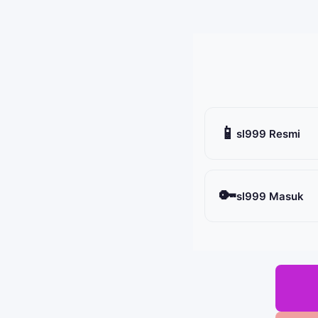
📱
sl999 Resmi
🔑
sl999 Masuk