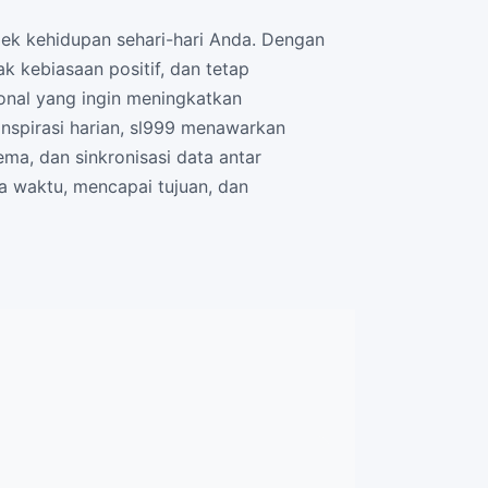
ek kehidupan sehari-hari Anda. Dengan
k kebiasaan positif, dan tetap
onal yang ingin meningkatkan
inspirasi harian, sl999 menawarkan
ma, dan sinkronisasi data antar
a waktu, mencapai tujuan, dan