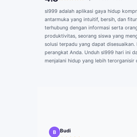
sl999 adalah aplikasi gaya hidup komp
antarmuka yang intuitif, bersih, dan fi
terhubung dengan informasi serta oran
produktivitas, seorang siswa yang meng
solusi terpadu yang dapat disesuaikan.
perangkat Anda. Unduh sl999 hari ini 
menjalani hidup yang lebih terorganisir
Budi
B