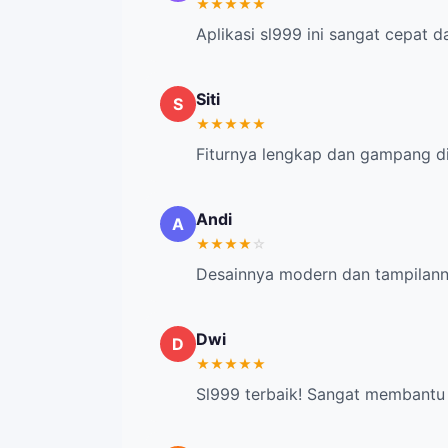
★
★
★
★
★
Aplikasi sl999 ini sangat cepat 
Siti
S
★
★
★
★
★
Fiturnya lengkap dan gampang d
Andi
A
★
★
★
★
☆
Desainnya modern dan tampilann
Dwi
D
★
★
★
★
★
Sl999 terbaik! Sangat membantu p