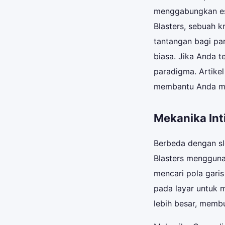
menggabungkan est
Blasters, sebuah k
tantangan bagi pa
biasa. Jika Anda t
paradigma. Artike
membantu Anda me
Mekanika Int
Berbeda dengan sl
Blasters menggun
mencari pola garis
pada layar untuk 
lebih besar, membu