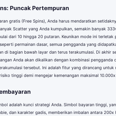
pins: Puncak Pertempuran
ran gratis (Free Spins), Anda harus mendaratkan setidakn
banyak Scatter yang Anda kumpulkan, semakin banyak 333
ai dari 10 hingga 20 putaran. Keunikan mode ini terletak
seperti permainan dasar, semua pengganda yang didapatk
n di bagian bawah layar dan terus terakumulasi. Di akhir s
enangan Anda akan dikalikan dengan kombinasi pengganda 
akumulasi tersebut. Ini adalah fitur yang dirancang untu
risiko tinggi demi mengejar kemenangan maksimal 10.000x 
Pembayaran
bol adalah kunci strategi Anda. Simbol bayaran tinggi, yang
ombie, dan karakter gadis, memberikan imbalan antara 200x