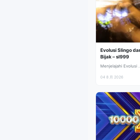
Evolusi Slingo da
Bijak – sl999
Menjelajahi Evolusi .
04 8 月 2026