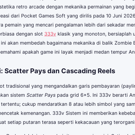
etika retro arcade dengan mekanika permainan yang begi
reasi dari Pocket Games Soft yang dirilis pada 10 Juni 2026
ra pemain yang mencari pengalaman lebih dari sekadar me
erbiasa dengan slot
333v
klasik yang monoton, bersiaplah 
l ini akan membedah bagaimana mekanika di balik Zombie Bl
mahami apakah game ini layak menjadi medan tempur And
i: Scatter Pays dan Cascading Reels
ot tradisional yang mengandalkan garis pembayaran (payli
akan sistem
Scatter Pays
pada grid 6×5. Ini 333v berarti An
 tertentu; cukup mendaratkan 8 atau lebih simbol yang sa
mencetak kemenangan. 333v Sistem ini memberikan kebeba
at setiap putaran terasa seperti kekacauan yang terorganis