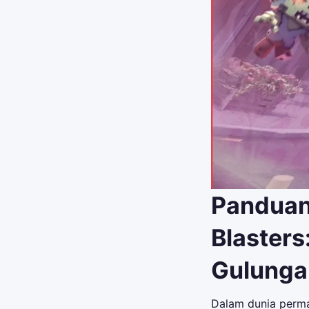
Panduan
Blasters
Gulunga
Dalam dunia perma