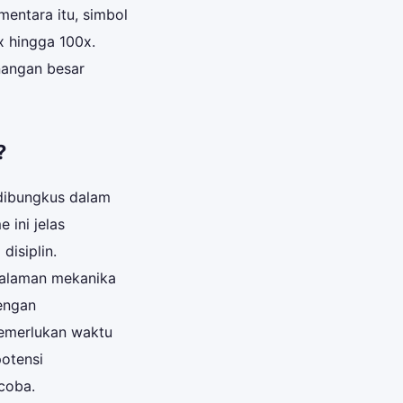
mentara itu, simbol
0x hingga 100x.
nangan besar
?
 dibungkus dalam
 ini jelas
disiplin.
dalaman mekanika
engan
memerlukan waktu
otensi
coba.