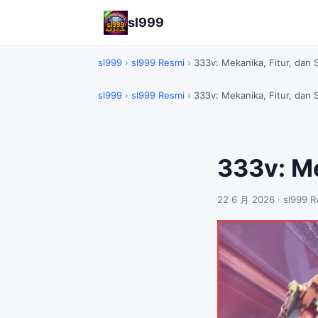
sl999
sl999
›
sl999 Resmi
›
333v: Mekanika, Fitur, dan S
sl999
›
sl999 Resmi
›
333v: Mekanika, Fitur, dan S
333v: Me
22 6 月 2026
· sl999 