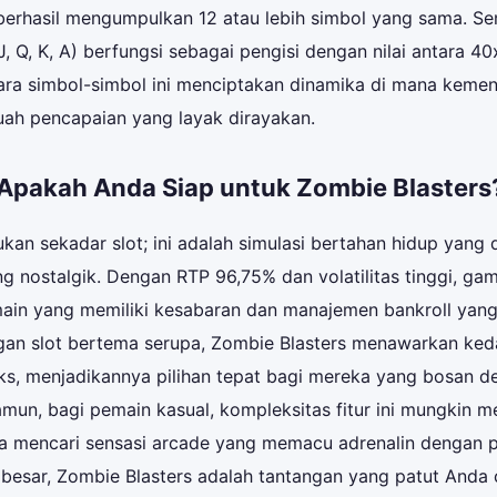
berhasil mengumpulkan 12 atau lebih simbol yang sama. Se
 J, Q, K, A) berfungsi sebagai pengisi dengan nilai antara 4
ra simbol-simbol ini menciptakan dinamika di mana keme
uah pencapaian yang layak dirayakan.
Apakah Anda Siap untuk Zombie Blasters
kan sekadar slot; ini adalah simulasi bertahan hidup yang
ng nostalgik. Dengan RTP 96,75% dan volatilitas tinggi, game
ain yang memiliki kesabaran dan manajemen bankroll yang 
gan slot bertema serupa, Zombie Blasters menawarkan ke
ks, menjadikannya pilihan tepat bagi mereka yang bosan d
mun, bagi pemain kasual, kompleksitas fitur ini mungkin 
da mencari sensasi arcade yang memacu adrenalin dengan p
esar, Zombie Blasters adalah tantangan yang patut Anda 