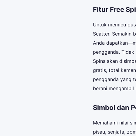
Fitur Free S
Untuk memicu puta
Scatter. Semakin 
Anda dapatkan—mul
pengganda. Tidak 
Spins akan disimpa
gratis, total kem
pengganda yang ter
berani mengambil 
Simbol dan 
Memahami nilai sim
pisau, senjata, z